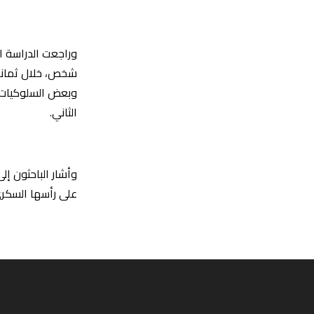
شخص، خلال ثماني 
وبعض السلوكيات ك
الثاني.
وأشار الباحثون إ
على رأسها السكري 