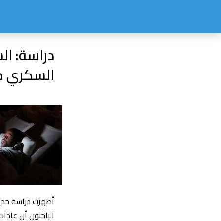
دراسة: ال
السكري من
أظهرت دراسة حديث
الباحثون أن عادا