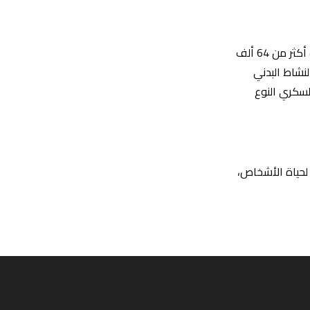
وراجعت الدراسة الأمريكية التي أجريت في مستشفى بريغهام والنساء في بوسطن، بيانات أكثر من 64 ألف
نشاط البدني
لسكري النوع
لحياة الأشخاص،