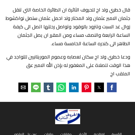
قال خطري ولد اج للحروف الثائرة ان الطائرة الخاصة التي تنقل
جثمان الامير عثمان ولد المختار ولد احمل عثمان ستصل نواكشوط
زوال غد السبت وتتزود بالوقود وتواصل رحلتها اتصل الى كيفة
الساعة الرابعة والنصف مساء ومن المقرر ان يصل الجثمان
الطاهر الى كندره الساعة الخامسة مساء.
ودعا خطري ولد اج سكان لعصابه وعموم الموريتانيين للتواجد في
هذا الوقت للصلاة على المغفور له بإذن الله الامير عق
الملقب اج
الرئيسية
افتتاحية
الأخبار
مقابلات
ملفات
عين على الماضي