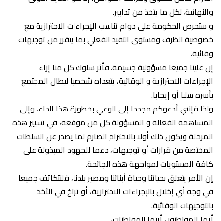
والنهائية، لكل ما يتخذ من تدابير.
و ستحرص الحكومة على دوام تناسب الإجراءات الاحترازية مع
خصوصية الظرف ومستوى التقيد الفعلي بما يتقرر من توجيهات
وقائية.
إن علينا جميعا مسؤولية جسيمة. فأثر سلوك كل منا إزاء
الإجراءات الاحترازية و الوقائية، يتعداه شخصيا ليطال المجتمع
بأسره سلبا أو إيجابا.
ولذا فإنني أدعوكم مجددا إلى الوعي بخطورة هذا الداء، وإلى
المساهمة الفعالة و المسؤولة كل من موقعه، في تسيير هذه
المرحلة ويكون ذلك أولا بالاحترام الصارم لما يصدر عن السلطات
المختصة من قرارات أو توجيهات، دعما للجهود المبذولة على
كافة المستويات لمواجهة هذه الجائحة.
إن الأمر يتعلق بحياتنا وحياة أبنائنا ومصير بلدنا، فلنتكاتف جميعا
في وجه أي إخلال بالإجراءات الاحترازية، أو تراخ في الأخذ
بالتوجيهات الوقائية.
أيها المواطنون أيتها المواطنات،