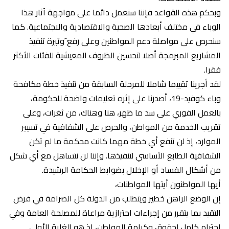
وبحكم هذه القواعد فإننا سنعمل دائما على مواجهة آثار هذا
الوباء في مختلف أبعادها الصحية والاقتصادية والاجتماعية. كما
سنحرص على مواصلة دعم المواطنين وعلى رفع َوتيرة تنفيذ
المشاريع المبرمجة أصلا لتحسين الظروف المعيشية للفئات الأكثر
فقرا.
لقد أجرينا تقييما شاملا للمرحلة السابقة من تنفيذ خطة مكافحة
وباء كوفيد-19، أصدرنا على إثره تعليمات واضحة للحكومة،
بالعمل الفوري على سد ما ظهر، هنا وهناك، من ثغرات، وعلى
تقريب الخدمة من المواطن، والحرص على الشفافية في تسيير
الموارد، إذ لن تنفع أي خطة مهما كانت محكمة ما لم تكن
الشفافية الطابع الأساسي لتنفيذها. وإننا لن نتساهل مع أي شكل
من أشكال الفساد أو الإخلال بضوابط الحكامة الرشيدة.
أيها المواطنون أيتها المواطنات،
إن الوضع الراهن خطير ويتطلب من الدولة كل الصرامة في فرض
التقيد بما يتقرر من إجراءات احترازية مراعاة للمصلحة العامة وفي
احترام كامل لحقوق وكرامة المواطن، إذ هو الغاية الأولى