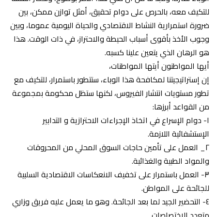
للتكيف معه، بالحرص على دوام تحقيق، أمثل توازن ممكن، بين
ضرورة استمرارية النشاط الاقتصادي والحياة اليومية عموما، وبين
وجوب الأخذ بأقوى أسباب الحيطة والاحتراز، في ذات الوقت. هذا
هو الرهان الذي يتعين علينا كسبه.
أيها المواطنون أيتها المواطنات،
إن إستراتيجيتنا لمكافحة هذا الوباء، ستتطور باستمرار، للتكيف مع
تطور مستويات انتشار الفيروس، لكنها ستظل محكومة بمجموعة
من القواعد أبرزها:
١- دوام الإسراع في اتخاذ الإجراءات الاحترازية و التدابير
الإستشفائية اللازمة.
٢_ العمل على تأمين حاجات السوق المحلي من المحروقات
والمواد الطبية والغذائية.
٣- العمل باستمرار على تخفيف الانعكاسات الاقتصادية السلبية
للجائحة على المواطن.
٤- التحضير الجيد لما بعد الجائحة. وهو ما يعمل عليه فريق وزاري
متعدد الاختصاصات.