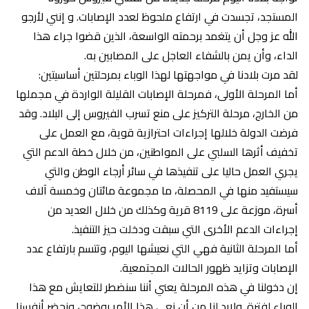
المستجد، تجسدت في ارتفاع ملحوظ لعدد الإصابات. و إنني لأرجو
الله عز وجل أن يتغمد برحمته الواسعة، الذين قضوا جراء هذا
الداء، وأن يمن بالشفاء العاجل على المصابين به.
لقد مرت بلادنا في مواجهتها لهذا الوباء بمرحلتين أساسيتين:
أما المرحلة الأولى، فمرحلة الإصابات القليلة الواردة في مجملها
من الخارج، مرحلة التركيز على منع تسرب الفيروس إلى البلاد. وقد
فرضت الدولة خلالها إجراءات احترازية قوية، مع العمل على
تخفيف أثرها السلبي على المواطنين، من خلال خطة الدعم التي
يجري العمل حاليا على تنفيذها في سائر أرجاء الوطن والتي
سيستفيد منها في المحصلة، ما مجموعة مائتان وخمسة آلاف
أسرة، موزعة على 8119 قرية وكذلك من خلال العديد من
إجراءات الدعم الأخرى التي سبقت ودخلت حيز التنفيذ.
أما المرحلة الثانية فهي التي نعيشها اليوم، وتتسم بارتفاع عدد
الإصابات وتزايد ظهور الحالات المجتمعية.
إن دخولنا في هذه المرحلة يعني أننا سنضطر للتعايش مع هذا
الوباء لفترة. ولابد لنا من أن نعي هذا الأمر بوضوح، ونحضر أنفسنا