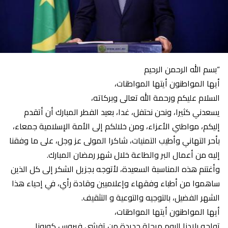
“بسم الله الرحمن الرحيم
أيها المواطنون أيتها المواطنات،
السلام عليكم ورحمة الله تعالى وبركاته،
يسعدني كثيرا، ونحن نحتفل، غدا، بعيد الفطر المبارك أن أتقدم
إليكم، مواطني الأعزاء، ومن خلالكم إلى الأمة الإسلامية جمعاء،
بأحر التهاني وأطيب التمنيات، شاكرا المولى عز وجل، على ما وفقنا
إليه من أعمال البر والطاعة خلال شهر رمضان المبارك.
وأغتنم هذه المناسبة السعيدة، لأتوجه بجزيل الشكر إلى كل الذين
ساهموا من أطباء وفقهاء وإعلاميين وقادة رأي، في إحياء هذا
الشهر الفضيل، بالتوجيه والتوعية و التثقيف.
أيها المواطنون أيتها المواطنات،
تواجه بلادنا اليوم مرحلة جديدة من تفشي فيروس كورونا