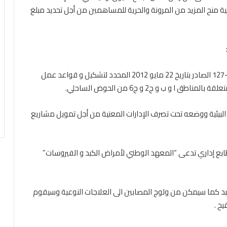
ة منح المزيد من المرونة والحرية للمساهمين من أجل تحديد مبلغ
-مشروع مرسوم يعدل بعض ترتيبات المرسوم رقم 2012-127 الصادر بتاريخ 22 مايو 2012 المحدد لتشكيل و قواعد عمل
 و ب و ج2 و ج6 من الحوض الساحلي.
البيئية ووضعه تحت تصرف الإدارات المعنية من أجل تمويل مشاريع
إداري تدعى “المعهد الوطني لأمراض الكبد و الفيروسات”
بد كما سيمكن من ولوج المصابين الى العلاجات النوعية وسيقوم
يح .