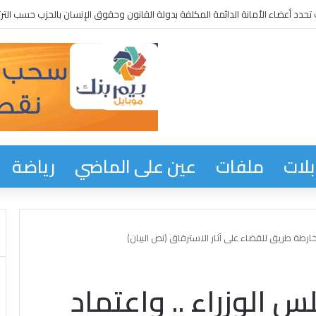
جمهورية من نتائج للحوار الوطني
لات
ملفات
عين على الماضي
رياضة
ارطة طريق للقضاء على آثار الاسترقاق (نص البيان)
 الوزراء .. واعتماد