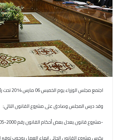
اجتمع مجلس الوزراء يوم الخميس 06 مارس 2014 تحت رئاسة صاحب الفخامة السيد محمد ولد عبد العزيز، رئيس الجمهورية.
وقد درس المجلس وصادق على مشروع القانون التالي:
-مشروع قانون يعدل بعض أحكام القانون رقم 2000-005 الصادر بتاريخ 18 يناير 2000 المتضمن مدونة التجارة.
يكرس مشروع القانون الحالي إنهاء العمل بوجوب توفير ال