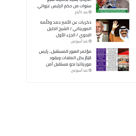
سنوات من حكم الرئيس غزواني
منذ 6 أيام
ذكريات عن الأمير حمد وحُلْمه
الموريتاني / الشيخ الخليل
النحوي / الجزء الأول
منذ أسبوعين
مؤتمر العبور للمستقبل.. رئيس
مُلِمّ بكل الملفات ويقود
موريتانيا نحو مستقبل آمن
منذ أسبوعين