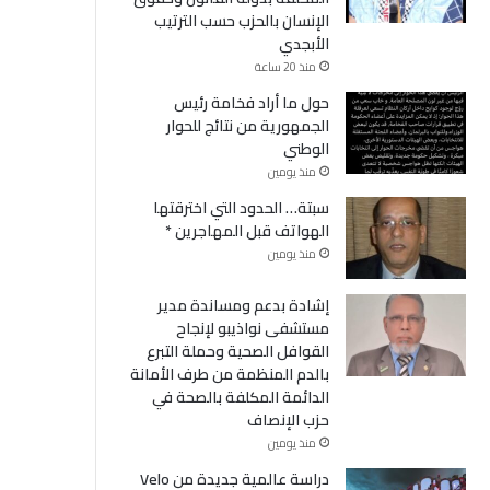
الإنسان بالحزب حسب الترتيب
الأبجدي
منذ 20 ساعة
حول ما أراد فخامة رئيس
الجمهورية من نتائج للحوار
الوطني
منذ يومين
سبتة… الحدود التي اخترقتها
الهواتف قبل المهاجرين *
منذ يومين
إشادة بدعم ومساندة مدير
مستشفى نواذيبو لإنجاح
القوافل الصحية وحملة التبرع
بالدم المنظمة من طرف الأمانة
الدائمة المكلفة بالصحة في
حزب الإنصاف
منذ يومين
دراسة عالمية جديدة من Velo