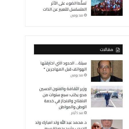
تسلّط الضوء على الأثر
المتسلسل للتعبير عن الذات
منذ يومين
مقالات
سبتة… الحدود التي اخترقتها
الهواتف قبل المهاجرين *
منذ يومين
وزير الثقافة والفنون الحسين
مدو يكتب: سبع سنوات من
الانفتاح والانجاز في خدمة
الوطن والمواطن
منذ 5 أيام
د. محمد عبد الله ولد امبارك ولد
الحيدب يشيد بحصيلة سبع