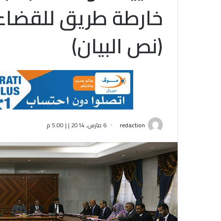
خارطة طريق للقضاء 
(نص البيان)
redaction
6 مارس, 2014 | | 5:00 م