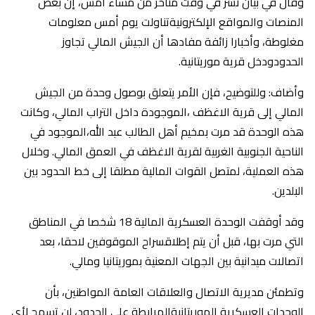
وقال في بيان نشر في وقت متأخر من مساء أمس، إن بعض
المنصات والمواقع الإلكترونيةتناولت يوم أمس معلومات
مغلوطة، وأخبارا زائفة مفادها أن الجيش المالي تجاوز
الحدودودخل قرية موريتانية.
وأضاف: وللتوضيح، فإن الأمر يتعلق بوصول وحدة من الجيش
المالي إلى قرية الاغظف ،الموجودة داخل التراب المالي، وكانت
هذه الوحدة قد مرت بمخيم أهل الطالب عبد الله،الموجود في
الناحية الجنوبية الغربية لقرية الاغظف في العمق المالي. وخلال
هذه العملية، لمتصل القوات المالية مطلقا إلى خط الحدود بين
البلدين.
وقد أوقفت الوحدة العسكرية المالية 18 شخصا في المناطق
التي مرت بها، قبل أن يتم إطلاقسراح الموقوفين لاحقا، بعد
اتصالات ميدانية بين الجهات المعنية بموريتانيا ومالي.
وتطمئن مديرية الاتصال والعلاقات العامة المواطنين، بأن
الوحدات العسكرية الموريتانيةالمرابطة على الحدود، لن تسمح لأي